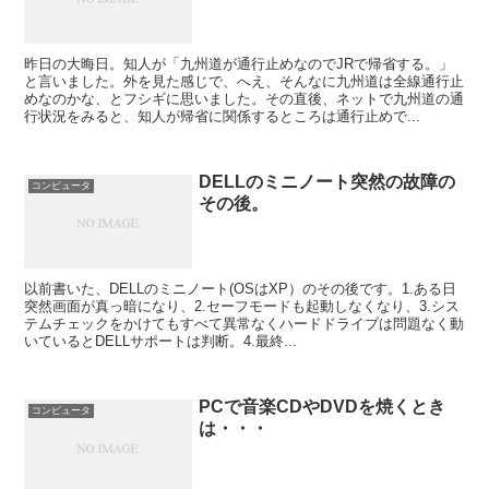
昨日の大晦日。知人が「九州道が通行止めなのでJRで帰省する。」
と言いました。外を見た感じで、へえ、そんなに九州道は全線通行止
めなのかな、とフシギに思いました。その直後、ネットで九州道の通
行状況をみると、知人が帰省に関係するところは通行止めで...
DELLのミニノート突然の故障の
コンピュータ
その後。
以前書いた、DELLのミニノート(OSはXP）のその後です。1.ある日
突然画面が真っ暗になり、2.セーフモードも起動しなくなり、3.シス
テムチェックをかけてもすべて異常なくハードドライブは問題なく動
いているとDELLサポートは判断。4.最終...
PCで音楽CDやDVDを焼くとき
コンピュータ
は・・・