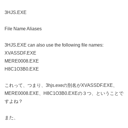
3HJS.EXE
File Name Aliases
3HJS.EXE can also use the following file names:
XVASSDF.EXE
MERE0008.EXE
H8C1O3B0.EXE
これって、つまり、3hjs.exeの別名がXVASSDF.EXE、
MERE0008.EXE、H8C1O3B0.EXEの３つ、ということで
すよね？
また、