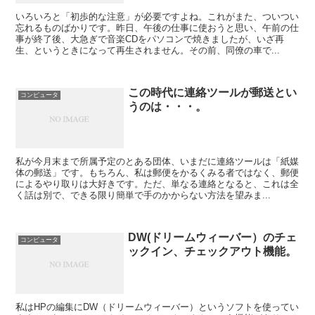
いろいろと「初歩的な注意」が必要ですよね。これがまた、ついつい
忘れるものばかりです。昨日、午後の仕事に使おうと思い、午前の仕
事が終了後、大急ぎで音楽CDをパソコンで焼きましたが、いざ再
生、というときになって再生されません。その前、同僚の車で...
この時代に連絡ツールが郵送とい
コンピュータ
うのは・・・。
私が今月末まで所属予定のとある団体、いまだに連絡ツールは「紙媒
体の郵送」です。もちろん、私は郵便をかるくみる者ではなく、郵便
によるやり取りは大好きです。ただ、単なる連絡となると、これは全
く話は別で、できる限り簡単で手のかからない方法を望みま...
DW(ドリームウィーバー）のチェ
コンピュータ
ックイン、チェックアウト機能。
私はHPの編集にDW（ドリームウィーバー）というソフトを使ってい