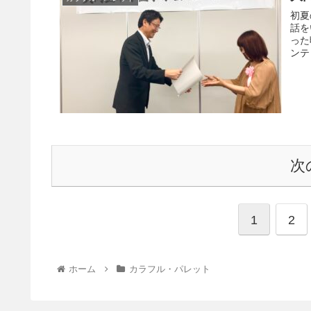
初夏
話を
った
ンテ
次
1
2
ホーム
カラフル・パレット