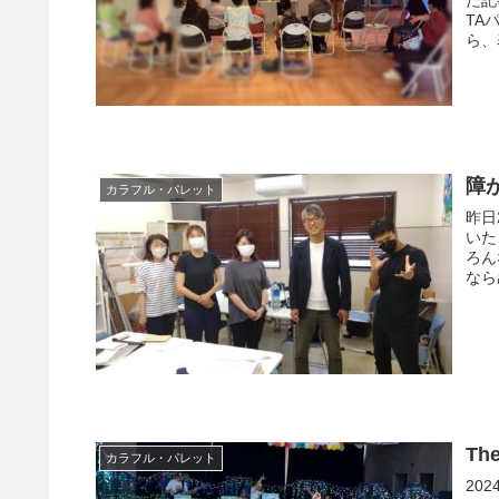
TA
ら、
障
カラフル・パレット
昨日
いた
ろん
なら
The
カラフル・パレット
20