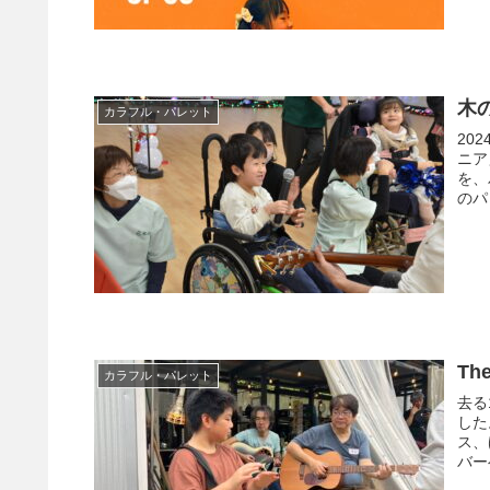
木
カラフル・パレット
20
ニア
を、
のパ
Th
カラフル・パレット
去る
した
ス、
バー