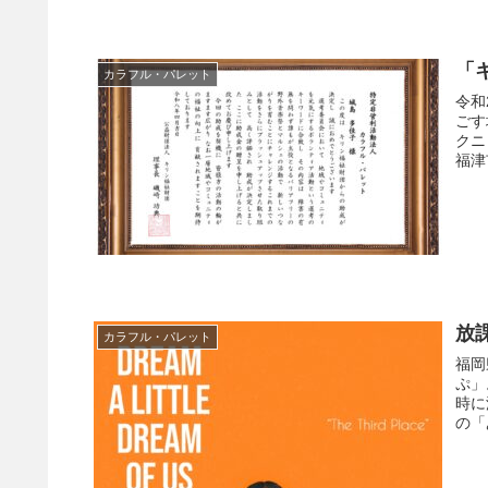
「
カラフル・パレット
令和
ごす
クニ
福津
放
カラフル・パレット
福岡
ぷ」
時に
の「