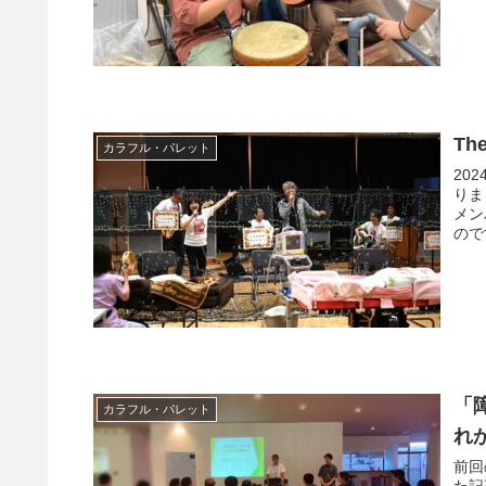
Th
カラフル・パレット
20
りま
メン
ので
「
カラフル・パレット
れ
前回
た記