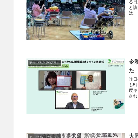
る日
と訪
は、
令
カラフル・パレット
た
昨日
も5
度キ
され
大
カラフル・パレット