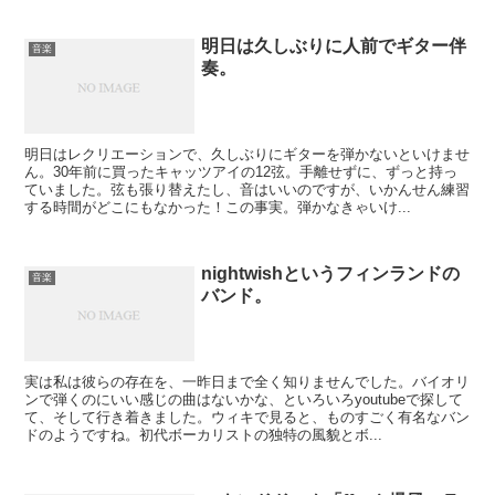
明日は久しぶりに人前でギター伴
音楽
奏。
明日はレクリエーションで、久しぶりにギターを弾かないといけませ
ん。30年前に買ったキャッツアイの12弦。手離せずに、ずっと持っ
ていました。弦も張り替えたし、音はいいのですが、いかんせん練習
する時間がどこにもなかった！この事実。弾かなきゃいけ...
nightwishというフィンランドの
音楽
バンド。
実は私は彼らの存在を、一昨日まで全く知りませんでした。バイオリ
ンで弾くのにいい感じの曲はないかな、といろいろyoutubeで探して
て、そして行き着きました。ウィキで見ると、ものすごく有名なバン
ドのようですね。初代ボーカリストの独特の風貌とボ...