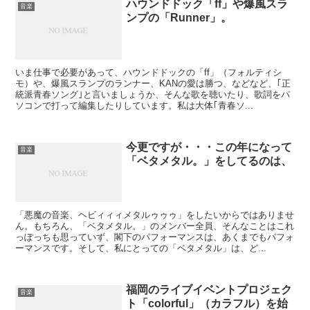
ハウンドドック「ff」や爆風スラ
音楽
ンプの「Runner」。
いま仕事で必要があって、ハウンドドックの「ff」（フォルティシ
モ）や、爆風スランプのランナー、KANの愛は勝つ、などなど、｢正
統派青春ソング｣と言いましょうか、そんな歌を聴いたり、歌詞をパ
ソコンで打って編集したりしています。私は大体｢青春ソ...
今更ですが・・・この年になって
音楽
「ベタメタル。」をしてるのは、
「悪魔の音楽、ヘビィィィメタルゥゥゥ」をしたいからではありませ
ん。もちろん、「ベタメタル。」のメンバー全員、そんなことはこれ
っぽっちも思っていず、閣下のパフォーマンスは、あくまでもパフォ
ーマンスです。そして、私にとっての「ベタメタル」は、ど...
福岡のライブイベントプロジェク
音楽
ト「colorful」（カラフル）を始