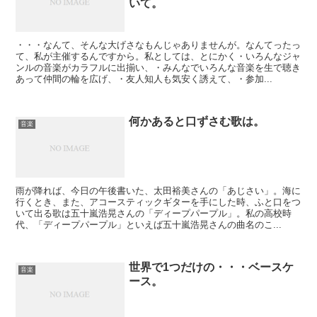
いて。
・・・なんて、そんな大げさなもんじゃありませんが。なんてったっ
て、私が主催するんですから。私としては、とにかく・いろんなジャ
ンルの音楽がカラフルに出揃い、・みんなでいろんな音楽を生で聴き
あって仲間の輪を広げ、・友人知人も気安く誘えて、・参加...
何かあると口ずさむ歌は。
音楽
雨が降れば、今日の午後書いた、太田裕美さんの「あじさい」。海に
行くとき、また、アコースティックギターを手にした時、ふと口をつ
いて出る歌は五十嵐浩晃さんの「ディープパープル」。私の高校時
代、「ディープパープル」といえば五十嵐浩晃さんの曲名のこ...
世界で1つだけの・・・ベースケ
音楽
ース。