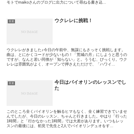
モトでmaikoさんのブログに出力について尋ねる書き込...
ウクレレに挑戦！
音楽
ウクレレがきました♪今日の午前中、無謀にもさっそく挑戦します。
曲は、とにかくコードが少ないもの！「荒城の月」にしようと思うの
ですが、なんと若い同僚が「知らない」と。ううむ、びっくり。ウク
レレは雰囲気がよく、オープンで押さえただけで、「ハワイ...
今日はバイオリンのレッスンでし
音楽
た
このところ全くバイオリンを触るヒマもなく、全く練習できていませ
んでしたが、今日のレッスン、ちゃんと行きました。やはり「行った
1時間」と「行かなかった1時間」では大差があります。いつもレッ
スンの最後には、初見で先生と2人でバイオリンデュオをす...