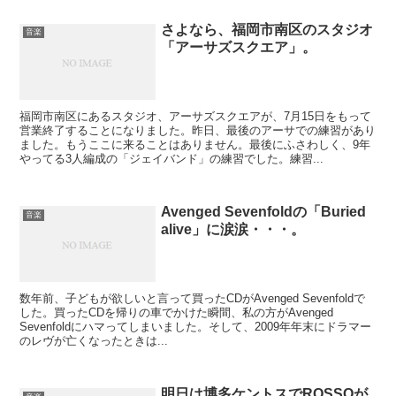
さよなら、福岡市南区のスタジオ
音楽
「アーサズスクエア」。
福岡市南区にあるスタジオ、アーサズスクエアが、7月15日をもって
営業終了することになりました。昨日、最後のアーサでの練習があり
ました。もうここに来ることはありません。最後にふさわしく、9年
やってる3人編成の「ジェイバンド」の練習でした。練習...
Avenged Sevenfoldの「Buried
音楽
alive」に涙涙・・・。
数年前、子どもが欲しいと言って買ったCDがAvenged Sevenfoldで
した。買ったCDを帰りの車でかけた瞬間、私の方がAvenged
Sevenfoldにハマってしまいました。そして、2009年年末にドラマー
のレヴが亡くなったときは...
明日は博多ケントスでROSSOが