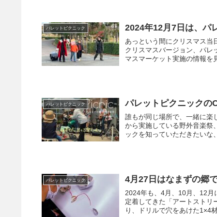
2024年12月7日は
パレットピクニック
あっという間にクリスマス当
クリスマスバージョン、パレ
マスマーケット実施の情報を見
パレットピクニックの
パレットピクニック
誰もが同じ場所で、一緒に楽し
から実施している野外音楽祭
ックを知っていただきたいな、
4月27日はなまずの郷
パレットピクニック
2024年も、4月、10月、1
定着してきた「アートストリ
り、ドリルで穴をあけた1×4材