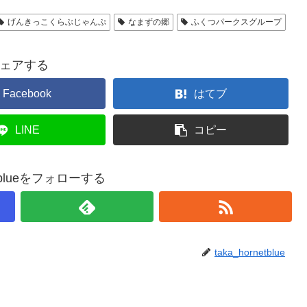
げんきっこくらぶじゃんぷ
なまずの郷
ふくつパークスグループ
ェアする
Facebook
はてブ
LINE
コピー
netblueをフォローする
taka_hornetblue