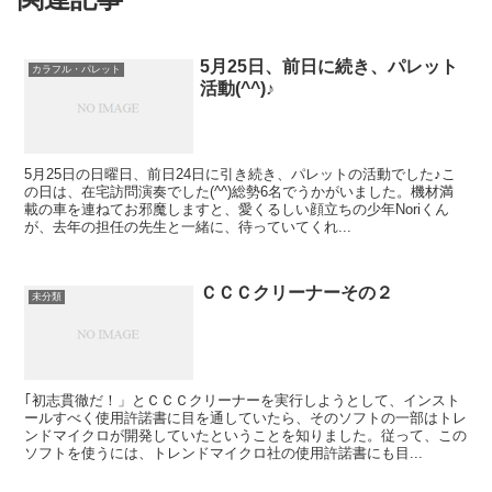
5月25日、前日に続き、パレット
カラフル・パレット
活動(^^)♪
5月25日の日曜日、前日24日に引き続き、パレットの活動でした♪こ
の日は、在宅訪問演奏でした(^^)総勢6名でうかがいました。機材満
載の車を連ねてお邪魔しますと、愛くるしい顔立ちの少年Noriくん
が、去年の担任の先生と一緒に、待っていてくれ...
ＣＣＣクリーナーその２
未分類
｢初志貫徹だ！」とＣＣＣクリーナーを実行しようとして、インスト
ールすべく使用許諾書に目を通していたら、そのソフトの一部はトレ
ンドマイクロが開発していたということを知りました。従って、この
ソフトを使うには、トレンドマイクロ社の使用許諾書にも目...