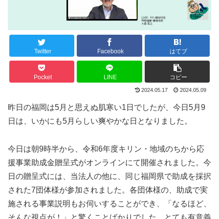
Twitter
Facebook
はてブ
Pocket
LINE
コピー
2024.05.17
2024.05.09
昨日の福岡は5月と思えぬ肌寒い1日でしたが、今日5月9
日は、いかにも5月らしい爽やかな日となりました。
今日は朝9時半から、令和6年度キリン・地域のちから応
援事業助成金贈呈式がオンラインにて開催されました。今
日の贈呈式には、当法人の他に、同じ福岡県で助成を採択
された7団体様が参加されました。各団体様の、助成で実
施される事業説明もお伺いすることができ、「なるほど、
そんな視点が！」と驚くことばかりでした。とても有意義