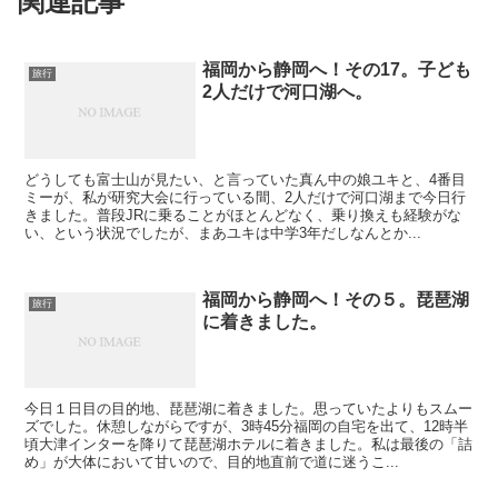
関連記事
福岡から静岡へ！その17。子ども
旅行
2人だけで河口湖へ。
どうしても富士山が見たい、と言っていた真ん中の娘ユキと、4番目
ミーが、私が研究大会に行っている間、2人だけで河口湖まで今日行
きました。普段JRに乗ることがほとんどなく、乗り換えも経験がな
い、という状況でしたが、まあユキは中学3年だしなんとか...
福岡から静岡へ！その５。琵琶湖
旅行
に着きました。
今日１日目の目的地、琵琶湖に着きました。思っていたよりもスムー
ズでした。休憩しながらですが、3時45分福岡の自宅を出て、12時半
頃大津インターを降りて琵琶湖ホテルに着きました。私は最後の「詰
め」が大体において甘いので、目的地直前で道に迷うこ...