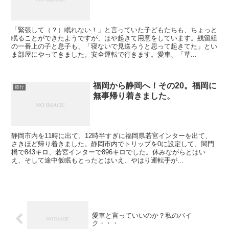
「緊張して（？）眠れない！」と言っていた子どもたちも、ちょっと
眠ることができたようですが、はや起きて用意をしています。残留組
の一番上の子と息子も、「寝ないで見送ろうと思って起きてた」とい
ま部屋にやってきました。安全運転で行きます。愛車、「草...
福岡から静岡へ！その20。福岡に
旅行
無事帰り着きました。
静岡市内を11時に出て、12時半すぎに福岡県若宮インターを出て、
さきほど帰り着きました。静岡市内でトリップを0に設定して、関門
橋で843キロ、若宮インターで896キロでした。休みながらとはい
え、そして途中仮眠もとったとはいえ、やはり運転手が...
愛車と言っていいのか？私のバイ
ク・・・