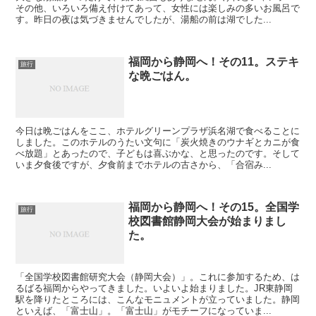
その他、いろいろ備え付けてあって、女性には楽しみの多いお風呂で
す。昨日の夜は気づきませんでしたが、湯船の前は湖でした...
福岡から静岡へ！その11。ステキ
旅行
な晩ごはん。
今日は晩ごはんをここ、ホテルグリーンプラザ浜名湖で食べることに
しました。このホテルのうたい文句に「炭火焼きのウナギとカニが食
べ放題」とあったので、子どもは喜ぶかな、と思ったのです。そして
いま夕食後ですが、夕食前までホテルの古さから、「合宿み...
福岡から静岡へ！その15。全国学
旅行
校図書館静岡大会が始まりまし
た。
「全国学校図書館研究大会（静岡大会）」。これに参加するため、は
るばる福岡からやってきました。いよいよ始まりました。JR東静岡
駅を降りたところには、こんなモニュメントが立っていました。静岡
といえば、「富士山」。「富士山」がモチーフになっていま...